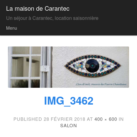
La maison de Carantec
Un séjour à Carantec, location saisonnière
Menu
Skip to content
IMG_3462
PUBLISHED
28 FÉVRIER 2018
AT
400 × 600
IN
SALON