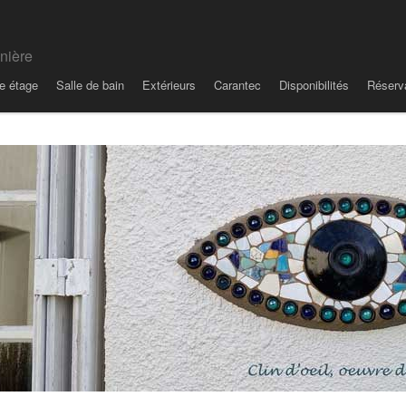
nnière
e étage
Salle de bain
Extérieurs
Carantec
Disponibilités
Réserva