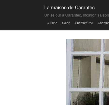
La maison de Carantec
Un séjour à Carantec, location saiso
Menu
Skip to content
Cuisine
Salon
Chambre rdc
Chambr