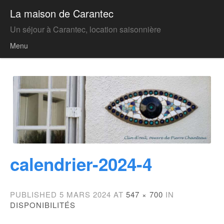
La maison de Carantec
Un séjour à Carantec, location saisonnière
Menu
Skip to content
calendrier-2024-4
PUBLISHED
5 MARS 2024
AT
547 × 700
IN
DISPONIBILITÉS